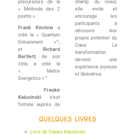
précurseurs de la
champ du coeur,
« Méthode des 2
elle invite et
points » :
encourage les
participants à
Frank Kinslow
a
découvrir leur
créé le « Quantum
propre potentiel du
Entrainment »™,
Cœur. La
et
Richard
transformation
Bartlett
, de son
devient une
côté, a créé la
expérience joyeuse
« Matrix
et libératrice.
Energetics »™.
Frauke
Kalusinski
s’est
formée auprès de
QUELQUES LIVRES
Livre de Frauke Kaluzinski