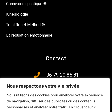
Connexion quantique ®
Kinésiologie
Total Reset Method ®
La régulation émotionnelle
Contact
06 79 20 85 81
Nous respectons votre vie privée.
Sur RDV
Nous utilisons des cookies pour améliorer votre expérience
Elne – Mardi après-midi dès 14h30
de navigation, diffuser des publicités ou des contenus
Soirées et week-ends sur demande
personnalisés et analyser notre trafic. En cliquant sur «