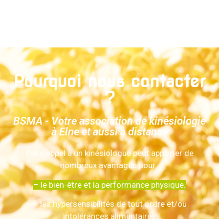
Pourquoi nous contacter
?
BSMA - Votre association de kinésiologie
à Elne et aussi à distance
Faire appel à un kinésiologue peut apporter de
nombreux avantages pour :
–
le bien-être et la performance physique.
– les hypersensibilités de tout ordre et/ou
intolérances alimentaires